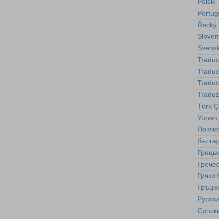
Polski
Portug
Řecký 
Sloven
Svensk
Traduc
Tradu
Traduc
Traduz
Türk Çe
Yunan
Ποινικ
бълга
Грецьк
Гречес
Грчки 
Гръцки
Русск
Српск