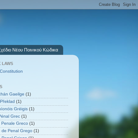
Σχέδιο Νέου Ποινικού Κώδικα
 LAWS
Constitution
S
úchán Gaeilge
(1)
Překlad
(1)
íonóis Gréigis
(1)
énal Grec
(1)
 Penale Greco
(1)
 de Penal Grego
(1)