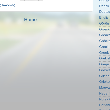
Código
ς Κώδικας
Dansk 
Deutsc
English
Home
Görög 
Græske
Greacă
Grécke
Grecki
Greek 
Grekis
Greqis
Greske
Griech
Grieks
Magyar
Nederl
Norsk 
Përkth