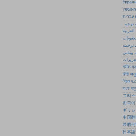
Україн
יווניים
תרגום 
اردو ت
الترجمة
اليونان
فارسی
قانون 
یونانی 
ग्रीक दं
हिंदी अन
গ্রিক দণ্
বাংলা অনু
그리스
한국어
ギリシ
中国翻
希腊刑
日本語