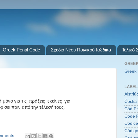
Greek Penal Code
Σχέδιο Νέου Ποινικού Κώδικα
Τελικό 
GREEK
Greek 
LABEL
Aistri
όνο για τις πράξεις εκείνες για
Česká 
ορίσει πριν από την τέλεσή τους.
Cód Ph
Code P
Codice
Código
mments: