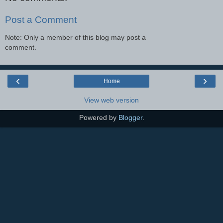
Post a Comment
Note: Only a member of this blog may post a
comment.
‹
›
Home
View web version
Powered by
Blogger
.