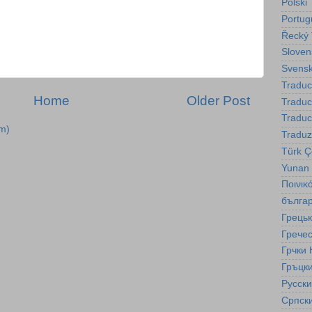
Polski
Portug
Řecký 
Sloven
Svensk
Traduc
Home
Older Post
Tradu
Traduc
m)
Traduz
Türk Çe
Yunan
Ποινικ
бълга
Грецьк
Гречес
Грчки 
Гръцки
Русск
Српск