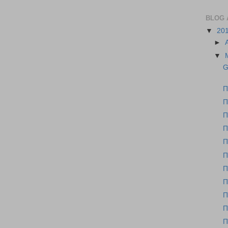
BLOG 
▼
20
►
▼
G
Π
Π
Π
Π
Π
Π
Π
Π
Π
Π
Π