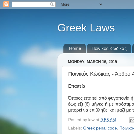
Greek Laws
Home
Ποινικός Κώδικας
MONDAY, MARCH 16, 2015
Ποινικός Κώδικας - Άρθρο 
Επαιτεία
Όποιος επαιτεί από φυγοπονία ή
έως έξι (6) μήνες ή με πρόστιμο
μπορεί να επιβληθεί και μαζί με 
Posted by
law
at
9:55 AM
Labels:
Greek penal code
,
Ποινικό