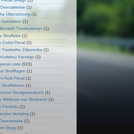
 Penal Griego
(1)
Oversættelse
(1)
he Übersetzung
(1)
 translation
(1)
Büntető Törvénykönyv
(1)
 Straffelov
(1)
 Codul Penal
(1)
 Trestného Zákonníka
(1)
 Kodeksu Karnego
(1)
penal code
(515)
ka Strafflagen
(1)
ht Kodi Penal
(1)
 Straffeloven
(1)
ischen Strafgesetzbuch
(1)
e Wetboek van Strafrecht
(1)
 Fordítás
(1)
andse Vertaling
(1)
Oversettelse
(1)
imi Shqip
(1)