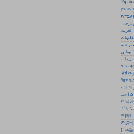
Україн
העונשין
 עברית
 ترجمہ
العربية
لعقوبات
ترجمه
یونانی
تعزیرات
ग्रीक दं
हिंदी अन
গ্রিক দণ্
বাংলা অনু
그리스
한국어
ギリシ
中国翻
希腊刑
日本語