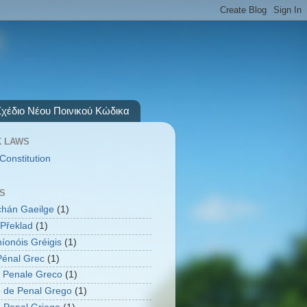
Σχέδιο Νέου Ποινικού Κώδικα
 LAWS
Constitution
S
úchán Gaeilge
(1)
Překlad
(1)
íonóis Gréigis
(1)
énal Grec
(1)
 Penale Greco
(1)
 de Penal Grego
(1)