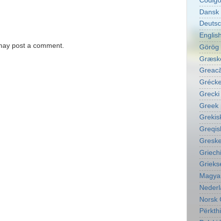
Código
Dansk 
Deutsc
English
 may post a comment.
Görög 
Græske
Greacă
Grécke
Grecki
Greek 
Grekis
Greqis
Greske
Griech
Grieks
Magyar
Nederl
Norsk 
Përkth