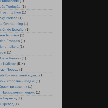
 Tłumaczenie
(1)
uês Tradução
(1)
Trestní Zákon
(1)
ský Preklad
(1)
a Översättning
(1)
ción de Español
(1)
cere Română
(1)
tion Français
(1)
ione Italiana
(1)
viri
(1)
 Ceza Kanunu
(1)
ός Κώδικας
(514)
рски Превод
(1)
ий Кримінальний кодекс
(1)
кий Уголовный кодекс
(1)
Кривични законик
(1)
 Наказателния кодекс
(1)
ий Перевод
(1)
и Превод
(1)