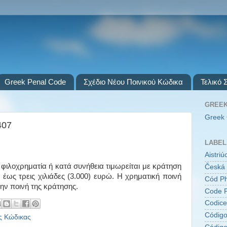
Greek Penal Code
Σχέδιο Νέου Ποινικού Κώδικα
Τελικό 
GREEK
Greek 
407
LABEL
Aistri
 φιλοχρηματία ή κατά συνήθεια τιμωρείται με κράτηση
Česká 
 έως τρεις χιλιάδες (3.000) ευρώ. Η χρηματική ποινή
Cód Ph
την ποινή της κράτησης.
Code P
Codice
Código
ς Κώδικας