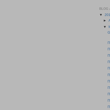
BLOG 
▼
20
►
▼
G
Π
Π
Π
Π
Π
Π
Π
Π
Π
Π
Π