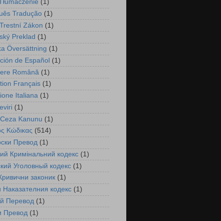
 Tłumaczenie
(1)
uês Tradução
(1)
Trestní Zákon
(1)
ský Preklad
(1)
a Översättning
(1)
ción de Español
(1)
cere Română
(1)
tion Français
(1)
ione Italiana
(1)
viri
(1)
 Ceza Kanunu
(1)
ός Κώδικας
(514)
рски Превод
(1)
ий Кримінальний кодекс
(1)
кий Уголовный кодекс
(1)
Кривични законик
(1)
 Наказателния кодекс
(1)
ий Перевод
(1)
и Превод
(1)