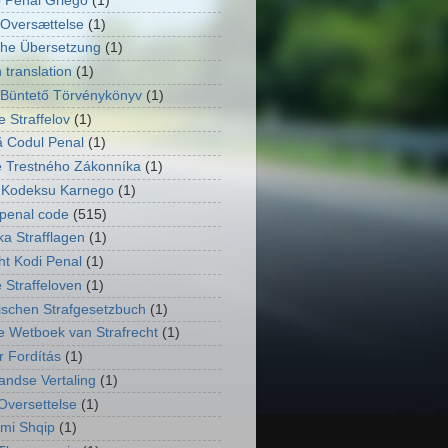
 Penal Griego
(1)
Oversættelse
(1)
he Übersetzung
(1)
 translation
(1)
Büntető Törvénykönyv
(1)
 Straffelov
(1)
 Codul Penal
(1)
 Trestného Zákonníka
(1)
 Kodeksu Karnego
(1)
penal code
(515)
ka Strafflagen
(1)
ht Kodi Penal
(1)
 Straffeloven
(1)
ischen Strafgesetzbuch
(1)
e Wetboek van Strafrecht
(1)
 Fordítás
(1)
andse Vertaling
(1)
Oversettelse
(1)
imi Shqip
(1)