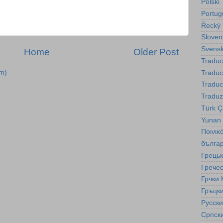
Polski
Portug
Řecký 
Sloven
Svensk
Home
Older Post
Traduc
m)
Tradu
Traduc
Traduz
Türk Çe
Yunan
Ποινικ
бълга
Грецьк
Гречес
Грчки 
Гръцки
Русск
Српск