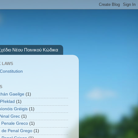
Σχέδιο Νέου Ποινικού Κώδικα
 LAWS
Constitution
S
úchán Gaeilge
(1)
Překlad
(1)
íonóis Gréigis
(1)
énal Grec
(1)
 Penale Greco
(1)
 de Penal Grego
(1)