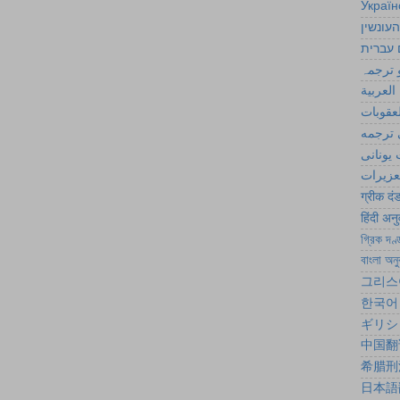
Україн
העונשין
 עברית
 ترجمہ
العربية
لعقوبات
ترجمه
یونانی
تعزیرات
ग्रीक दं
हिंदी अन
গ্রিক দণ্
বাংলা অনু
그리스
한국어
ギリシ
中国翻
希腊刑
日本語