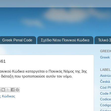
Greek Penal Code
Σχέδιο Νέου Ποινικού Κώδικα
Τελικό 
GREEK
Greek 
461
LABEL
οινικού Κώδικα καταργείται ο Ποινικός Νόμος της 3ης
Aistri
 διάταξη που τροποποιούσε αυτόν τον νόμο.
Česká 
Cód Ph
Code P
ς Κώδικας
Codice
Código