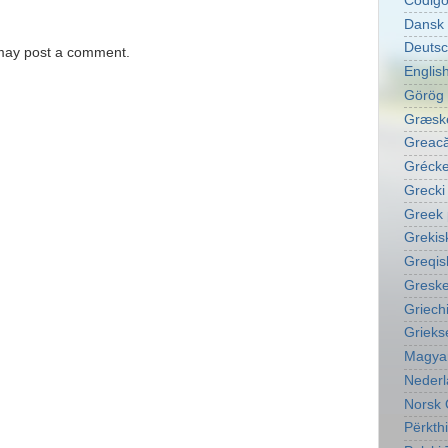
Código
Dansk 
Deutsc
 may post a comment.
English
Görög 
Græske
Greacă
Grécke
Grecki
Greek 
Grekis
Greqis
Greske
Griech
Grieks
Magyar
Nederl
Norsk 
Përkth