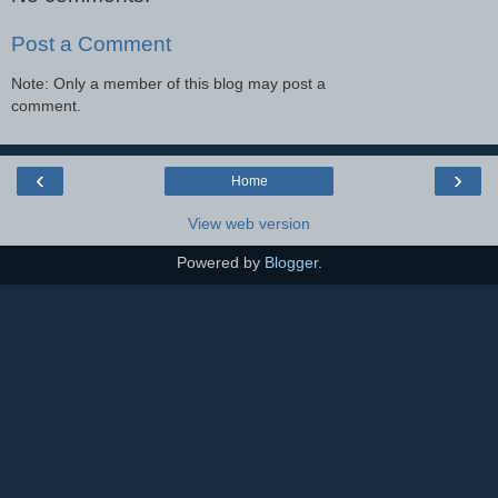
Post a Comment
Note: Only a member of this blog may post a
comment.
‹
›
Home
View web version
Powered by
Blogger
.