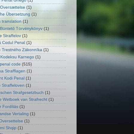
 Penal Griego
(1)
Oversættelse
(1)
he Übersetzung
(1)
 translation
(1)
Büntető Törvénykönyv
(1)
 Straffelov
(1)
 Codul Penal
(1)
 Trestného Zákonníka
(1)
 Kodeksu Karnego
(1)
penal code
(515)
ka Strafflagen
(1)
ht Kodi Penal
(1)
 Straffeloven
(1)
ischen Strafgesetzbuch
(1)
e Wetboek van Strafrecht
(1)
 Fordítás
(1)
andse Vertaling
(1)
Oversettelse
(1)
imi Shqip
(1)