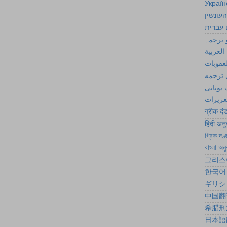
Україн
העונשין
 עברית
 ترجمہ
العربية
لعقوبات
ترجمه
یونانی
تعزیرات
ग्रीक दं
हिंदी अन
গ্রিক দণ্
বাংলা অনু
그리스
한국어
ギリシ
中国翻
希腊刑
日本語