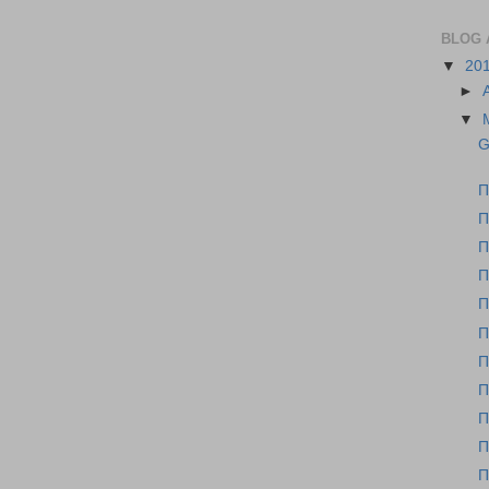
BLOG 
▼
20
►
▼
G
Π
Π
Π
Π
Π
Π
Π
Π
Π
Π
Π