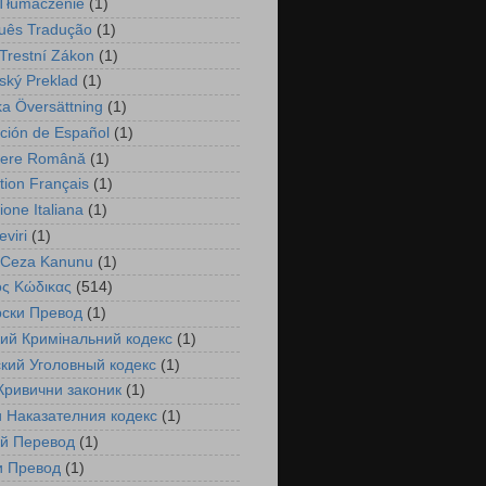
 Tłumaczenie
(1)
uês Tradução
(1)
Trestní Zákon
(1)
ský Preklad
(1)
a Översättning
(1)
ción de Español
(1)
cere Română
(1)
tion Français
(1)
ione Italiana
(1)
viri
(1)
 Ceza Kanunu
(1)
ός Κώδικας
(514)
рски Превод
(1)
ий Кримінальний кодекс
(1)
кий Уголовный кодекс
(1)
Кривични законик
(1)
 Наказателния кодекс
(1)
ий Перевод
(1)
и Превод
(1)