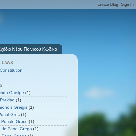
Σχέδιο Νέου Ποινικού Κώδικα
 LAWS
Constitution
S
úchán Gaeilge
(1)
Překlad
(1)
íonóis Gréigis
(1)
énal Grec
(1)
 Penale Greco
(1)
 de Penal Grego
(1)