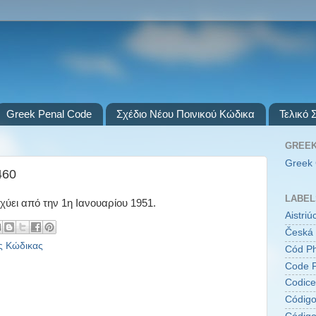
Greek Penal Code
Σχέδιο Νέου Ποινικού Κώδικα
Τελικό 
GREEK
Greek 
460
LABEL
σχύει από την 1η Ιανουαρίου 1951.
Aistri
Česká 
ς Κώδικας
Cód Ph
Code P
Codice
Código