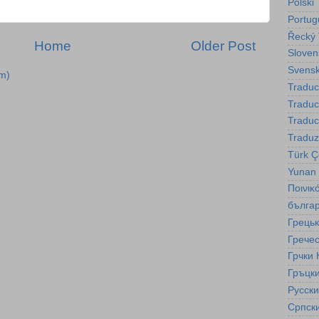
Polski
Portug
Řecký 
Home
Older Post
Sloven
Svensk
m)
Traduc
Tradu
Traduc
Traduz
Türk Çe
Yunan
Ποινικ
бълга
Грецьк
Гречес
Грчки 
Гръцки
Русск
Српск