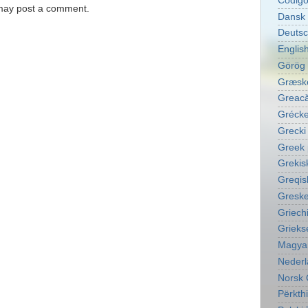
Código
 may post a comment.
Dansk 
Deutsc
English
Görög 
Græske
Greacă
Grécke
Grecki
Greek 
Grekis
Greqis
Greske
Griech
Grieks
Magyar
Nederl
Norsk 
Përkth