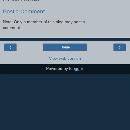
Post a Comment
Note: Only a member of this blog may post a
comment.
‹
›
Home
View web version
Powered by
Blogger
.