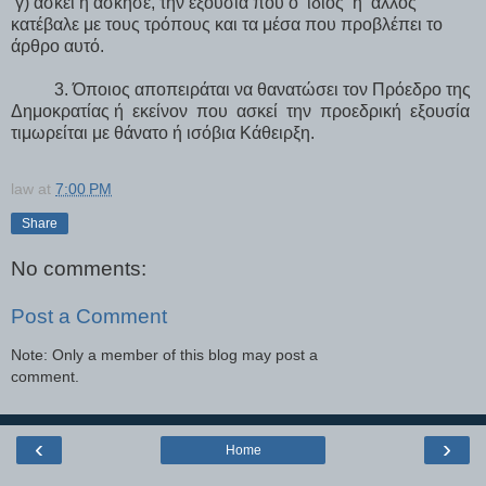
γ) ασκεί ή άσκησε, την εξουσία που ο ίδιος ή άλλος
κατέβαλε με τους τρόπους και τα μέσα που προβλέπει το
άρθρο αυτό.
3. Όποιος αποπειράται να θανατώσει τον Πρόεδρο της
Δημοκρατίας ή εκείνον που ασκεί την προεδρική εξουσία
τιμωρείται με θάνατο ή ισόβια Κάθειρξη.
law
at
7:00 PM
Share
No comments:
Post a Comment
Note: Only a member of this blog may post a
comment.
‹
›
Home