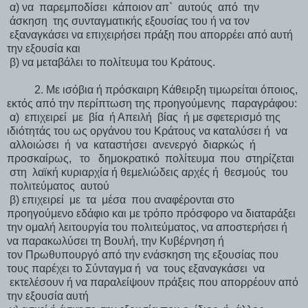
α) να παρεμποδίσει κάποιον απ` αυτούς από την
άσκηση της συνταγματικής εξουσίας του ή να τον
εξαναγκάσει να επιχειρήσει πράξη που απορρέει από αυτή
την εξουσία και
β) να μεταβάλει το πολίτευμα του Κράτους.
2. Με ισόβια ή πρόσκαιρη Κάθειρξη τιμωρείται όποιος,
εκτός από την περίπτωση της προηγούμενης παραγράφου:
α) επιχειρεί με βία ή Απειλή βίας ή με σφετερισμό της
ιδιότητάς του ως οργάνου του Κράτους να καταλύσει ή να
αλλοιώσει ή να καταστήσει ανενεργό διαρκώς ή
προσκαίρως, το δημοκρατικό πολίτευμα που στηρίζεται
στη λαϊκή κυριαρχία ή θεμελιώδεις αρχές ή θεσμούς του
πολιτεύματος αυτού
β) επιχειρεί με τα μέσα που αναφέρονται στο
προηγούμενο εδάφιο και με τρόπο πρόσφορο να διαταράξει
την ομαλή λειτουργία του πολιτεύματος, να αποστερήσει ή
να παρακωλύσει τη Βουλή, την Κυβέρνηση ή
τον Πρωθυπουργό από την ενάσκηση της εξουσίας που
τους παρέχει το Σύνταγμα ή να τους εξαναγκάσει να
εκτελέσουν ή να παραλείψουν πράξεις που απορρέουν από
την εξουσία αυτή