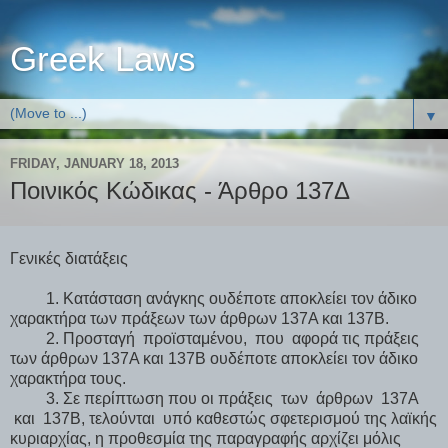
Greek Laws
▼
FRIDAY, JANUARY 18, 2013
Ποινικός Κώδικας - Άρθρο 137Δ
Γενικές διατάξεις
1. Κατάσταση ανάγκης ουδέποτε αποκλείει τον άδικο
χαρακτήρα των πράξεων των άρθρων 137Α και 137Β.
2. Προσταγή προϊσταμένου, που αφορά τις πράξεις
των άρθρων 137Α και 137Β ουδέποτε αποκλείει τον άδικο
χαρακτήρα τους.
3. Σε περίπτωση που οι πράξεις των άρθρων 137Α
και 137Β, τελούνται υπό καθεστώς σφετερισμού της λαϊκής
κυριαρχίας, η προθεσμία της παραγραφής αρχίζει μόλις