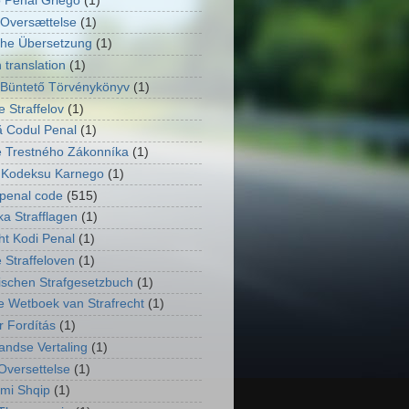
 Penal Griego
(1)
Oversættelse
(1)
he Übersetzung
(1)
 translation
(1)
Büntető Törvénykönyv
(1)
 Straffelov
(1)
 Codul Penal
(1)
 Trestného Zákonníka
(1)
 Kodeksu Karnego
(1)
penal code
(515)
ka Strafflagen
(1)
ht Kodi Penal
(1)
 Straffeloven
(1)
ischen Strafgesetzbuch
(1)
e Wetboek van Strafrecht
(1)
 Fordítás
(1)
andse Vertaling
(1)
Oversettelse
(1)
imi Shqip
(1)