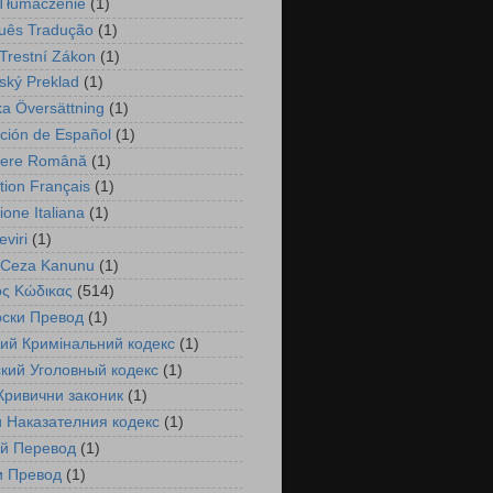
 Tłumaczenie
(1)
uês Tradução
(1)
Trestní Zákon
(1)
ský Preklad
(1)
a Översättning
(1)
ción de Español
(1)
cere Română
(1)
tion Français
(1)
ione Italiana
(1)
viri
(1)
 Ceza Kanunu
(1)
ός Κώδικας
(514)
рски Превод
(1)
ий Кримінальний кодекс
(1)
кий Уголовный кодекс
(1)
Кривични законик
(1)
 Наказателния кодекс
(1)
ий Перевод
(1)
и Превод
(1)