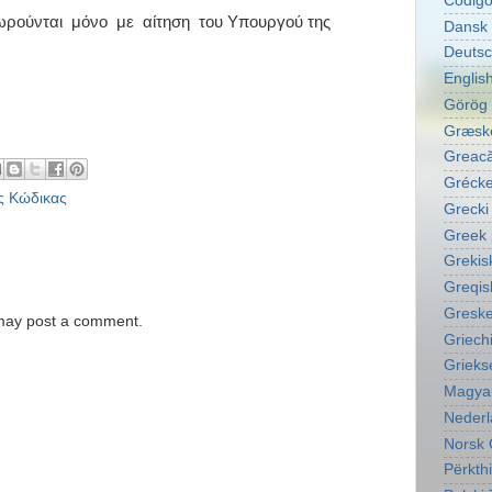
Código
ύνται μόνο με αίτηση του Υπουργού της
Dansk 
Deutsc
English
Görög 
Græske
Greacă
Grécke
ς Κώδικας
Grecki
Greek 
Grekis
Greqis
Greske
 may post a comment.
Griech
Grieks
Magyar
Nederl
Norsk 
Përkth