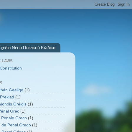
Σχέδιο Νέου Ποινικού Κώδικα
 LAWS
Constitution
S
úchán Gaeilge
(1)
Překlad
(1)
íonóis Gréigis
(1)
énal Grec
(1)
 Penale Greco
(1)
 de Penal Grego
(1)