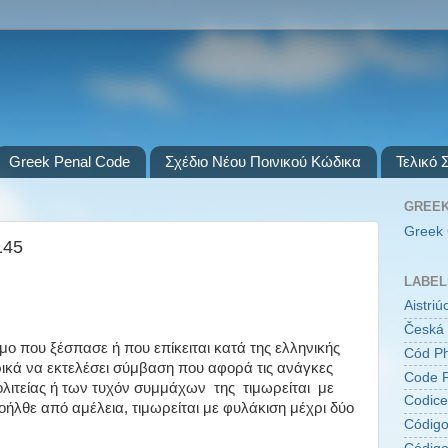
Greek Penal Code
Σχέδιο Νέου Ποινικού Κώδικα
Τελικό 
GREEK
Greek 
145
LABEL
Aistri
Česká 
ου ξέσπασε ή που επίκειται κατά της ελληνικής
Cód Ph
ρικά να εκτελέσει σύμβαση που αφορά τις ανάγκες
Code P
λιτείας ή των τυχόν συμμάχων της τιμωρείται με
Codice
λθε από αμέλεια, τιμωρείται με φυλάκιση μέχρι δύο
Código