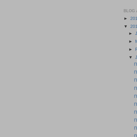
BLOG 
►
20
▼
20
►
►
►
▼
Π
Π
Π
Π
Π
Π
Π
Π
Π
Π