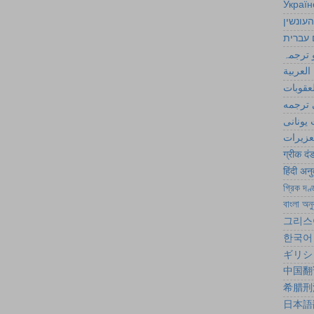
Україн
העונשין
 עברית
 ترجمہ
العربية
لعقوبات
ترجمه
یونانی
تعزیرات
ग्रीक दं
हिंदी अन
গ্রিক দণ্
বাংলা অনু
그리스
한국어
ギリシ
中国翻
希腊刑
日本語