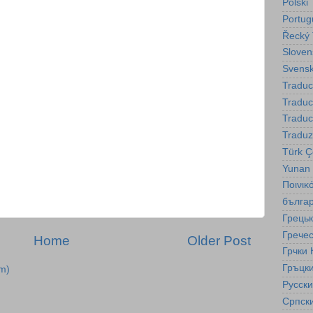
Polski
Portug
Řecký 
Sloven
Svensk
Traduc
Tradu
Traduc
Traduz
Türk Çe
Yunan
Ποινικ
бълга
Грецьк
Гречес
Home
Older Post
Грчки 
Гръцки
m)
Русск
Српск