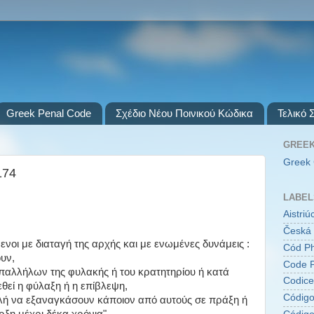
Greek Penal Code
Σχέδιο Νέου Ποινικού Κώδικα
Τελικό 
GREEK
Greek 
174
LABEL
Aistri
Česká 
ενοι με διαταγή της αρχής και με ενωμένες δυνάμεις :
Cód Ph
υν,
Code P
 υπαλλήλων της φυλακής ή του κρατητηρίου ή κατά
Codice
εθεί η φύλαξη ή η επίβλεψη,
Código
ειλή να εξαναγκάσουν κάποιον από αυτούς σε πράξη ή