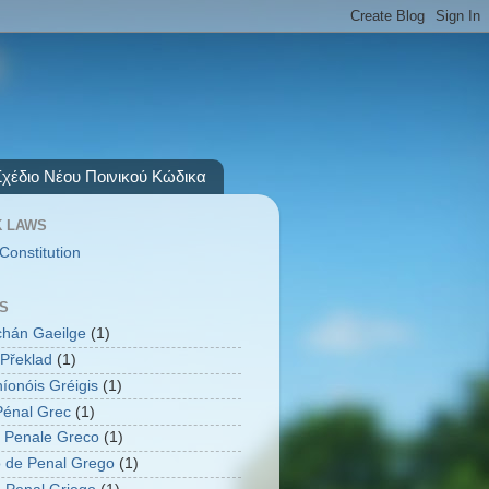
Σχέδιο Νέου Ποινικού Κώδικα
 LAWS
Constitution
S
úchán Gaeilge
(1)
Překlad
(1)
íonóis Gréigis
(1)
énal Grec
(1)
 Penale Greco
(1)
 de Penal Grego
(1)