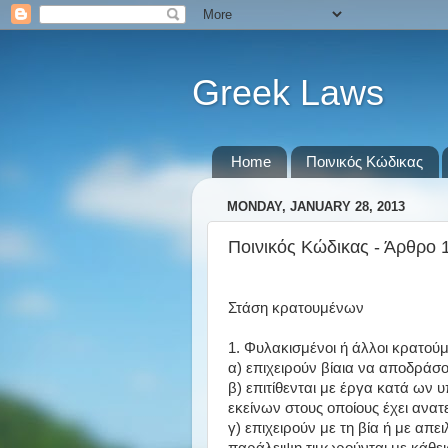
Greek Laws
Home
Ποινικός Κώδικας
MONDAY, JANUARY 28, 2013
Ποινικός Κώδικας - Άρθρο 
Στάση κρατουμένων
1. Φυλακισμένοι ή άλλοι κρατούμ
α) επιχειρούν βίαια να αποδράσο
β) επιτίθενται με έργα κατά ων
εκείνων στους οποίους έχει ανατ
γ) επιχειρούν με τη βία ή με απ