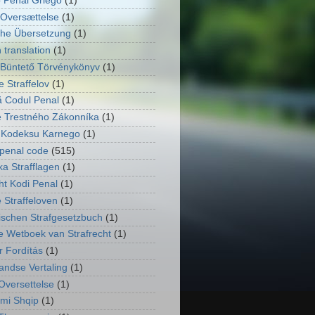
 Penal Griego
(1)
Oversættelse
(1)
he Übersetzung
(1)
 translation
(1)
Büntető Törvénykönyv
(1)
 Straffelov
(1)
 Codul Penal
(1)
 Trestného Zákonníka
(1)
 Kodeksu Karnego
(1)
penal code
(515)
ka Strafflagen
(1)
ht Kodi Penal
(1)
 Straffeloven
(1)
ischen Strafgesetzbuch
(1)
e Wetboek van Strafrecht
(1)
 Fordítás
(1)
andse Vertaling
(1)
Oversettelse
(1)
imi Shqip
(1)