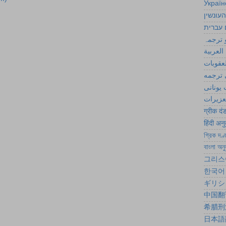
Україн
העונשין
 עברית
 ترجمہ
العربية
لعقوبات
ترجمه
یونانی
تعزیرات
ग्रीक दं
हिंदी अन
গ্রিক দণ্
বাংলা অনু
그리스
한국어
ギリシ
中国翻
希腊刑
日本語