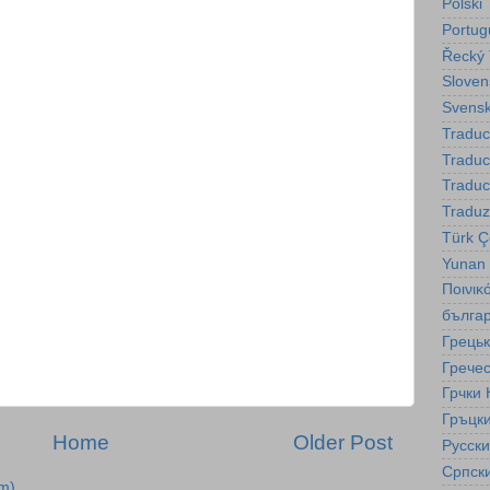
Polski
Portug
Řecký 
Sloven
Svensk
Traduc
Tradu
Traduc
Traduz
Türk Çe
Yunan
Ποινικ
бълга
Грецьк
Гречес
Грчки 
Гръцки
Home
Older Post
Русск
Српск
m)