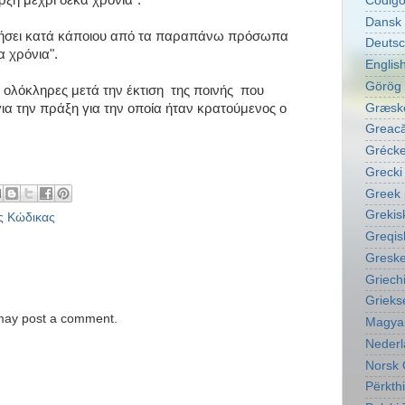
ξη μέχρι δέκα χρόνια".
Código
Dansk 
αγήσει κατά κάποιου από τα παραπάνω πρόσωπα
Deutsc
α χρόνια".
English
Görög 
ι ολόκληρες μετά την έκτιση της ποινής που
Græske
ια την πράξη για την οποία ήταν κρατούμενος ο
Greacă
Grécke
Grecki
Greek 
Grekis
ς Κώδικας
Greqis
Greske
Griech
Grieks
 may post a comment.
Magyar
Nederl
Norsk 
Përkth