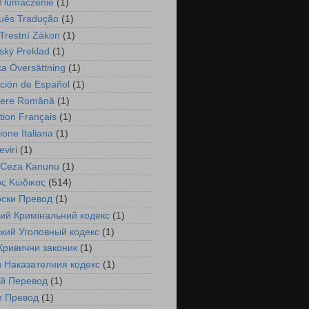
 Tłumaczenie
(1)
uês Tradução
(1)
Trestní Zákon
(1)
ský Preklad
(1)
a Översättning
(1)
ción de Español
(1)
cere Română
(1)
tion Français
(1)
ione Italiana
(1)
viri
(1)
 Ceza Kanunu
(1)
ός Κώδικας
(514)
рски Превод
(1)
ий Кримінальний кодекс
(1)
кий Уголовный кодекс
(1)
Кривични законик
(1)
 Наказателния кодекс
(1)
ий Перевод
(1)
и Превод
(1)