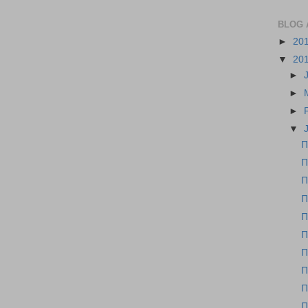
BLOG 
►
20
▼
20
►
►
►
▼
Π
Π
Π
Π
Π
Π
Π
Π
Π
Π